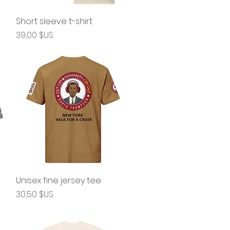
Short sleeve t-shirt
Aperçu rapide
Prix
39,00 $US
Unisex fine jersey tee
Aperçu rapide
Prix
30,50 $US