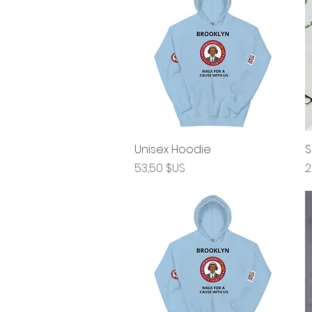
Unisex Hoodie
Aperçu rapide
S
Prix
P
53,50 $US
2