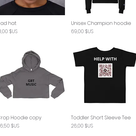
ad hat
Aperçu rapide
Unisex Champion hoodie
Aperçu rapide
rix
Prix
8,00 $US
69,00 $US
rop Hoodie copy
Aperçu rapide
Toddler Short Sleeve Tee
Aperçu rapide
rix
Prix
6,50 $US
26,00 $US