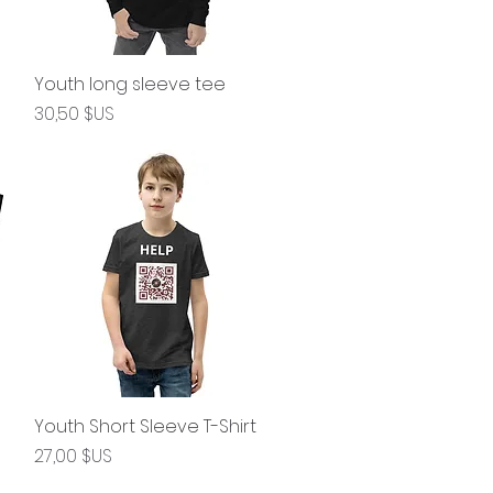
Youth long sleeve tee
Aperçu rapide
Prix
30,50 $US
Youth Short Sleeve T-Shirt
Aperçu rapide
Prix
27,00 $US