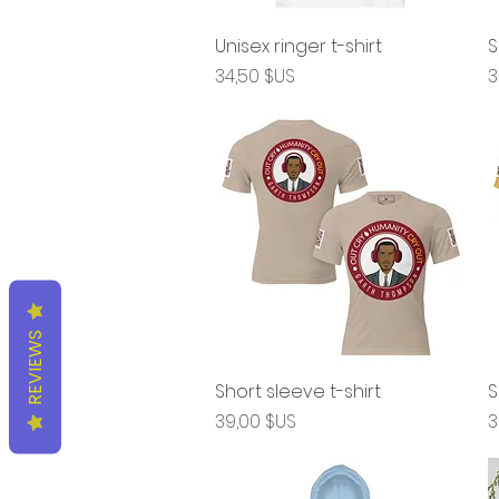
Unisex ringer t-shirt
Aperçu rapide
S
Prix
P
34,50 $US
3
REVIEWS
Short sleeve t-shirt
Aperçu rapide
S
Prix
P
39,00 $US
3