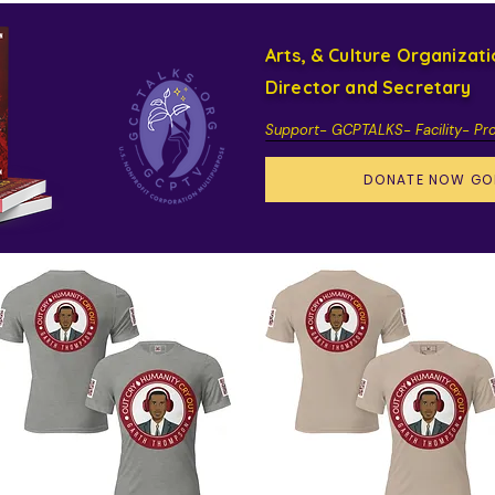
Arts, & Culture Organizat
Director and Secretary
Support- GCPTALKS- Facility- Pr
DONATE NOW GO