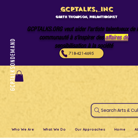
GCPTALKS, INC
Garth Thompson, philanthropist
GCPTALKS.ORG veut aider l'artiste talentueux de 
communauté à s'inspirer des
affaires de
GCPTALKSONDEMAND
sensibilisation à la société
718-421-4695
Search Art
Who We Are
What We Do
Our Approaches
Home
A