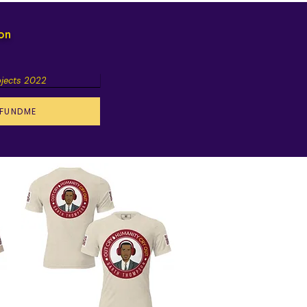
ion
ojects 2022
FUNDME