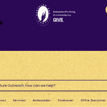
Ambassadors For Giving,
It's a humanity cry.
GIVE
la
s & Culture Outreach, how can we help?
bout
Services
Ambassador
Fundraiser
Office Executives