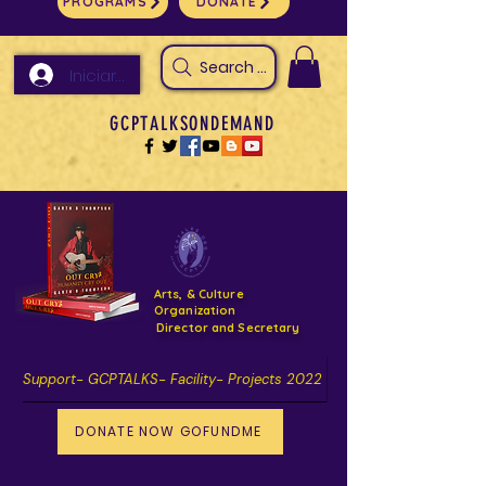
PROGRAMS
DONATE
Search Arts & Culture Outreach, h
Iniciar sesión
GCPTALKSONDEMAND
Arts, & Culture
Organization
Director and Secretary
Support- GCPTALKS- Facility- Projects 2022
DONATE NOW GOFUNDME