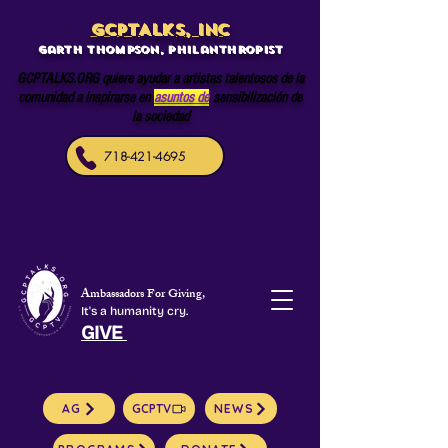
GCPTALKS, INC
Garth Thompson, philanthropist
GCPTALKS.ORG quiere ayudar a artistas talentosos de la
comunidad a inspirarse en
asuntos de
sensibilización de
la sociedad
718-421-4695
Ambassadors For Giving,
It's a humanity cry.
GIVE
AG
GCPTV
NEWS