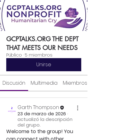
GCPTALKS.ORG THE DEPT
THAT MEETS OUR NEEDS
Público
·
5 miembros
Unirse
Discusión
Multimedia
Miembros
Acerca de
Garth Thompson
23 de marzo de 2026
·
actualizó la descripción
del grupo.
Welcome to the group! You 
can connect with other 